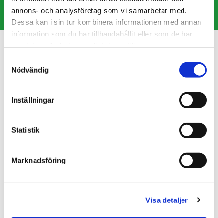
annons- och analysföretag som vi samarbetar med.
Dessa kan i sin tur kombinera informationen med annan
information som du har tillhandahållit eller som de har
samlat in när du har använt deras tjänster.
Förnya recept
Samtyckesval
Nödvändig
Hos oss har du möjlighet att förnya recept utskrivna av
gynekologen Viveca Engevall.
Inställningar
Statistik
Förnya recept här
Marknadsföring
Avboka tid
Visa detaljer