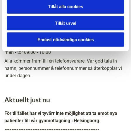
Öppettider
Tillåt alla cookies
Mån - Tor
07:30 - 16:30
Tillåt urval
Fredagar enligt överenskommelse.
Endast nödvändiga cookies
Telefontider
mån - tor 09:00 - 10:00
Alla kommer fram till en telefonsvarare. Var god tala in
namn, personnummer & telefonnummer så återkopplar vi
under dagen.
Aktuellt just nu
För tillfället har vi tyvärr inte möjlighet att ta emot nya
patienter till vår gynmottagning i Helsingborg.
------------------------------------------------------