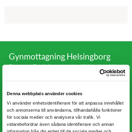
Gynmottagning Helsingborg
Stortorgets Gynekologmottagning i Helsingborg hittar
du där Stortorget och Kullagatan möts. Ingången till
oss hittar du från Stortorget. Vi ligger på tredje
våningen och hiss finns tillgänglig.
Denna webbplats använder cookies
Vi har avtal med Region Skåne.
Vi använder enhetsidentifierare för att anpassa innehållet
och annonserna till användarna, tillhandahålla funktioner
för sociala medier och analysera vår trafik. Vi
Läs om vår gynmottagning i
vidarebefordrar även sådana identifierare och annan
Helsingborg
information från din enhet till de sociala medier och